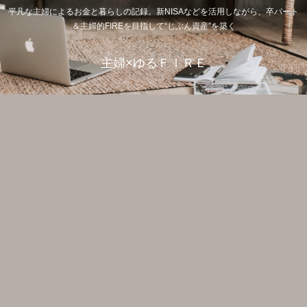
平凡な主婦によるお金と暮らしの記録。新NISAなどを活用しながら、卒パート
＆主婦的FIREを目指して“じぶん資産”を築く
主婦×ゆるＦＩＲＥ