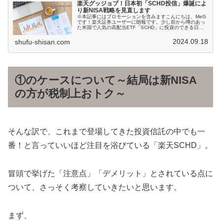
楽天グッジョブ！日本初「SCHD投信」爆誕によ
り新NISA戦略を見直します
※本記事にはプロモーションを含みますこんにちは、MeG
です！楽天証券ユーザーに朗報です。少し前から噂のあっ
た米国で人気の高配当ETF「SCHD」に投資のできる日本
初の投資信託が楽天から誕生します。正式...
2024.09.18
shufu-shisan.com
①のケースについて～結局は新NISA
の方が税制上おトク～
そんな訳で、これまで登場してきた投資信託の中でも一
番！と言っていいほど注目を浴びている「楽天SCHD」。
冒頭で挙げた「注意点」「デメリット」とされている点に
ついて、さっそく考察していきたいと思います。
まず、