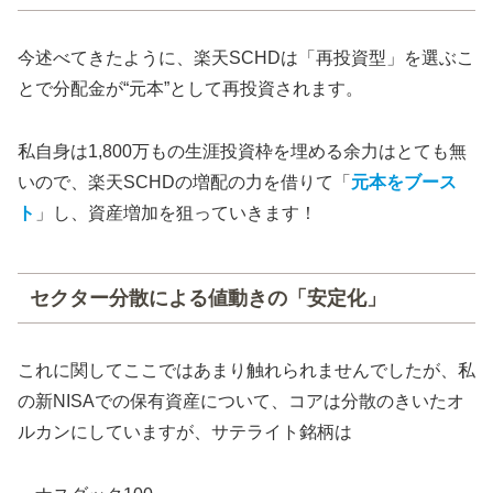
今述べてきたように、楽天
SCHD
は「再投資型」を選ぶこ
とで分配金が
“
元本
”
として再投資されます。
私自身は1,800万もの生涯投資枠
を埋める余力はとても無
いので、楽天
SCHD
の増配の力を借りて「
元本をブース
ト
」し、資産増加を狙っていきます！
セクター分散による値動きの「安定化」
これに関してここではあまり触れられませんでしたが、私
の新NISAでの保有資産について、コアは分散のきいたオ
ルカンにしていますが、サテライト銘柄は