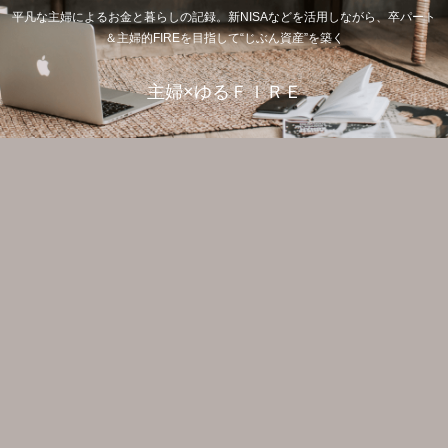
平凡な主婦によるお金と暮らしの記録。新NISAなどを活用しながら、卒パート
＆主婦的FIREを目指して“じぶん資産”を築く
主婦×ゆるＦＩＲＥ