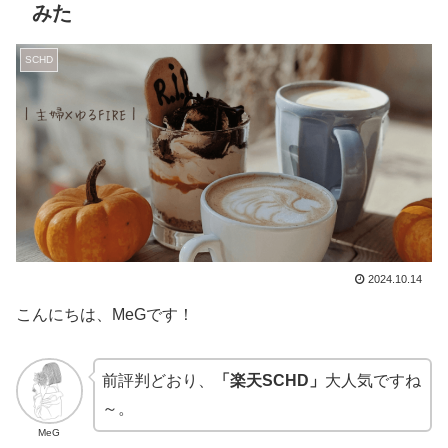
みた
SCHD
2024.10.14
こんにちは、MeGです！
前評判どおり、
「楽天
SCHD」
大人気ですね
～。
MeG