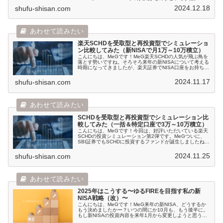
天SCHD」は販売開始から純資産総額...
2024.12.18
shufu-shisan.com
楽天SCHDを受取型と再投資型でシミュレーショ
ン比較してみた（新NISAで月1万～10万積立）
こんにちは、MeGです！MeG楽天SCHDの人気が飛ぶ鳥を
落とす勢いですね。そろそろ来年の新NISAについて考える
時期になってきましたが、楽天証券でNISA口座をお持ち
で、人気の「楽天SCHD」を購入...
2024.11.17
shufu-shisan.com
SCHDを受取型と再投資型でシミュレーション比
較してみた（一括＆特定口座で3万～10万積立）
こんにちは、MeGです！今回は、好評いただいている楽天
SCHDの投資シミュレーション第2弾です。MeGついに、
SBI証券でもSCHDに投資するファンドが誕生しましたね。
SBI・S・米国高配当株式ファン...
2024.11.25
shufu-shisan.com
2025年はこうする〜ゆるFIREを目指す私の新
NISA戦略（改）〜
こんにちは、MeGです！MeG来年の新NISA、どうするか
もう決めましたかー？いつの間にか10月も、もう後半に。
もし新NISAの投資内容を来年1月から変更しようと思う
と、設定日にもよりますが大体11月...