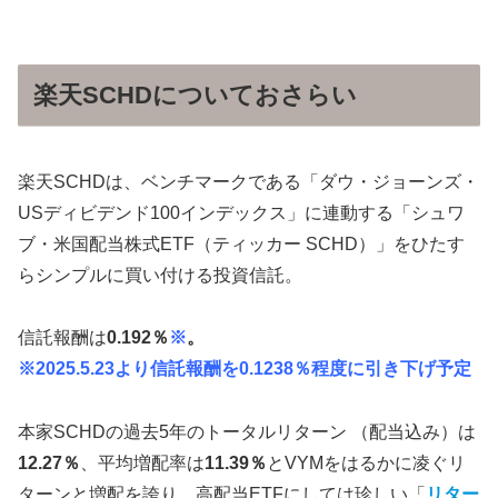
楽天SCHDについておさらい
楽天SCHDは、ベンチマークである「ダウ・ジョーンズ・
USディビデンド100インデックス」に連動する「シュワ
ブ・米国配当株式ETF（ティッカー SCHD）」をひたす
らシンプルに買い付ける投資信託。
信託報酬は
0.192％
※
。
※2025.5.23より信託報酬を0.1238％程度に引き下げ予定
本家SCHDの過去5年のトータルリターン （配当込み）は
12.27％
、平均増配率は
11.39％
とVYMをはるかに凌ぐリ
ターンと増配を誇り、高配当ETFにしては珍しい「
リター