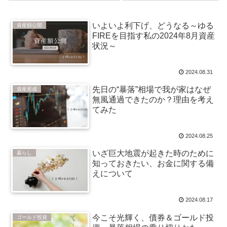
10万積立）
ド投資戦略
いよいよ利下げ、どうなる～ゆる
資産額公開
FIREを目指す私の2024年8月資産
状況～
2024.08.31
先日の“暴落”相場で我が家はなぜ
資産形成
無風通過できたのか？理由を考え
てみた
2024.08.25
いざ巨大地震が起きた時のために
暮らし
知っておきたい、お金に関する備
えについて
2024.08.17
今こそ光輝く、債券＆ゴールド投
ゴールド投資