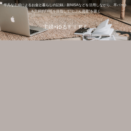
平凡な主婦によるお金と暮らしの記録。新NISAなどを活用しながら、卒パート
＆主婦的FIREを目指して“じぶん資産”を築く
主婦×ゆるＦＩＲＥ