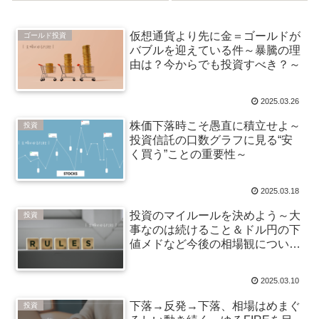
10万積立）
ド投資戦略
仮想通貨より先に金＝ゴールドが
ゴールド投資
バブルを迎えている件～暴騰の理
由は？今からでも投資すべき？～
2025.03.26
株価下落時こそ愚直に積立せよ～
投資
投資信託の口数グラフに見る“安
く買う”ことの重要性～
2025.03.18
投資のマイルールを決めよう～大
投資
事なのは続けること＆ドル円の下
値メドなど今後の相場観について
～
2025.03.10
下落→反発→下落、相場はめまぐ
投資