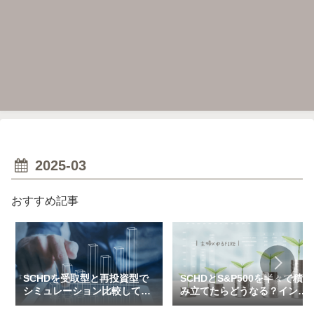
2025-03
おすすめ記事
SCHDを受取型と再投資型で
SCHDとS&P500を半々で積
シミュレーション比較してみ
み立てたらどうなる？インデ
た（一括＆特定口座で3万～
ックス×高配当のハイブリッ