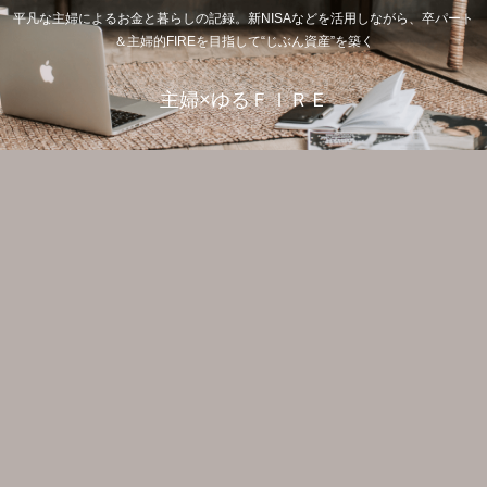
平凡な主婦によるお金と暮らしの記録。新NISAなどを活用しながら、卒パート
＆主婦的FIREを目指して“じぶん資産”を築く
主婦×ゆるＦＩＲＥ