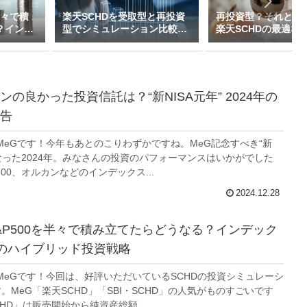
半々で積
楽天SCHDを受取型と再投資
再投資型？それとも
？インデ
型でシミュレーション比較し
楽天SCHDの最適な
イブリッ
てみた（新NISAで月1万～10
ついて私的見解をま
万積立）
た
の良かった投資信託は？“新NISA元年” 2024年の
告
MeGです！今年もあとのこりわずかですね。MeG記念すべき“新
となった2024年。みなさんの投資のパフォーマンスはいかがでした
500、オルカンなどのインデックス...
2024.12.28
S&P500を半々で積み立てたらどうなる？インデック
のハイブリッド投資戦略
MeGです！今回は、好評いただいているSCHDの投資シミュレーシ
。MeG「楽天SCHD」「SBI・SCHD」の人気がものすごいです
HD」は販売開始から純資産総額...