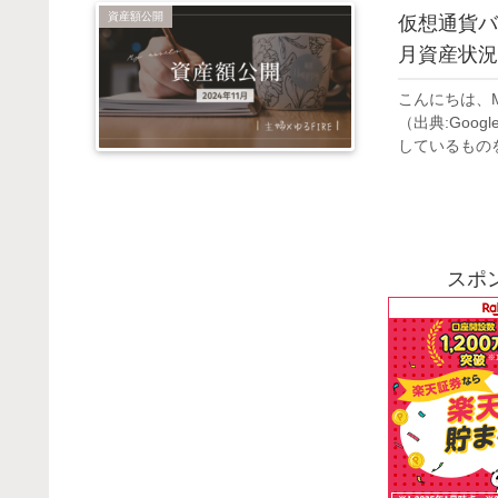
資産額公開
仮想通貨バ
月資産状況
こんにちは、
（出典:Goo
しているものを
スポ