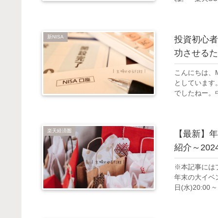
新NISA
投資初心者
功させるた
こんにちは、M
としています
でしたねー。中
楽天経済圏
【最新】年
紹介～202
※本記事には
年末の大イベン
日(水)20:00 ~