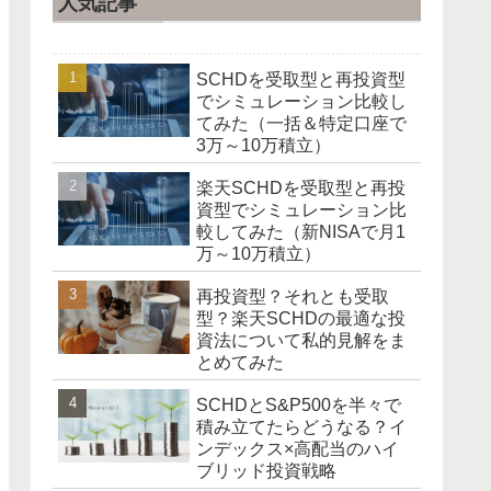
人気記事
SCHDを受取型と再投資型
でシミュレーション比較し
てみた（一括＆特定口座で
3万～10万積立）
楽天SCHDを受取型と再投
資型でシミュレーション比
較してみた（新NISAで月1
万～10万積立）
再投資型？それとも受取
型？楽天SCHDの最適な投
資法について私的見解をま
とめてみた
SCHDとS&P500を半々で
積み立てたらどうなる？イ
ンデックス×高配当のハイ
ブリッド投資戦略