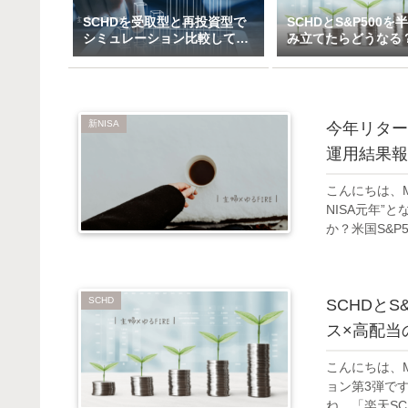
SCHDを受取型と再投資型で
SCHDとS&P500を
シミュレーション比較してみ
み立てたらどうなる
た（一括＆特定口座で3万～
ックス×高配当のハ
10万積立）
ド投資戦略
新NISA
今年リターン
運用結果報
こんにちは、
NISA元年”
か？米国S&P
SCHD
SCHDと
ス×高配当
こんにちは、
ョン第3弾です
ね。「楽天SC