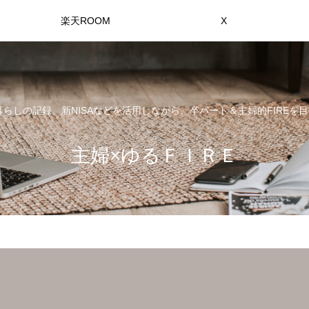
楽天ROOM
X
らしの記録。新NISAなどを活用しながら、卒パート＆主婦的FIREを目
主婦×ゆるＦＩＲＥ