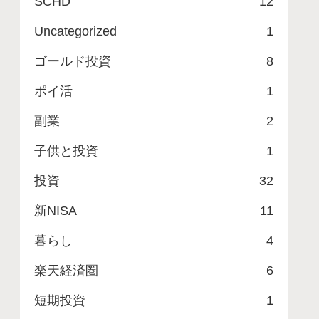
SCHD
12
Uncategorized
1
ゴールド投資
8
ポイ活
1
副業
2
子供と投資
1
投資
32
新NISA
11
暮らし
4
楽天経済圏
6
短期投資
1