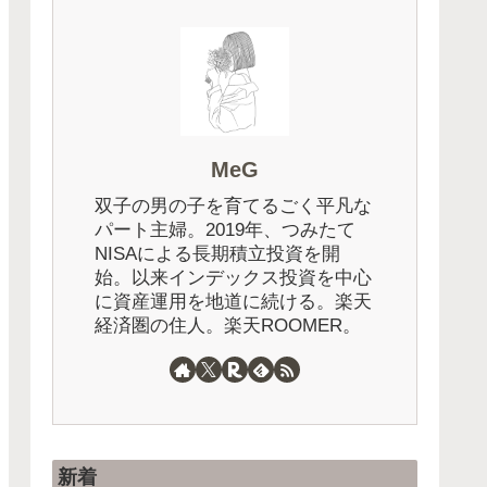
受取型？
【2026年5月速報】「楽天・
投資法に
SCHD」最新の分配金は90
とめてみ
円！前年同期比+28.6%の増配
の秘密とは？
MeG
双子の男の子を育てるごく平凡な
パート主婦。2019年、つみたて
NISAによる長期積立投資を開
始。以来インデックス投資を中心
に資産運用を地道に続ける。楽天
経済圏の住人。楽天ROOMER。
新着