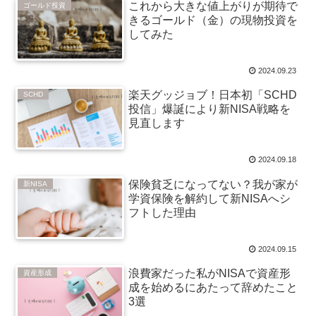
これから大きな値上がりが期待で
ゴールド投資
きるゴールド（金）の現物投資を
してみた
2024.09.23
楽天グッジョブ！日本初「SCHD
SCHD
投信」爆誕により新NISA戦略を
見直します
2024.09.18
保険貧乏になってない？我が家が
新NISA
学資保険を解約して新NISAへシ
フトした理由
2024.09.15
浪費家だった私がNISAで資産形
資産形成
成を始めるにあたって辞めたこと
3選