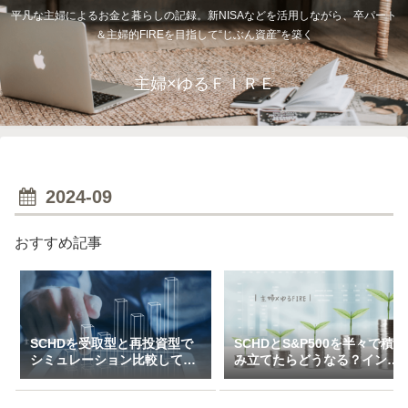
平凡な主婦によるお金と暮らしの記録。新NISAなどを活用しながら、卒パート
＆主婦的FIREを目指して“じぶん資産”を築く
主婦×ゆるＦＩＲＥ
2024-09
おすすめ記事
SCHDを受取型と再投資型で
SCHDとS&P500を半々で積
シミュレーション比較してみ
み立てたらどうなる？インデ
た（一括＆特定口座で3万～
ックス×高配当のハイブリッ
10万積立）
ド投資戦略