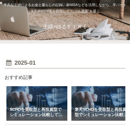
平凡な主婦によるお金と暮らしの記録。新NISAなどを活用しながら、卒パート
＆主婦的FIREを目指して“じぶん資産”を築く
主婦×ゆるＦＩＲＥ
2025-01
おすすめ記事
SCHDを受取型と再投資型で
楽天SCHDを受取型と再投資
シミュレーション比較してみ
型でシミュレーション比較し
た（一括＆特定口座で3万～
てみた（新NISAで月1万～10
10万積立）
万積立）