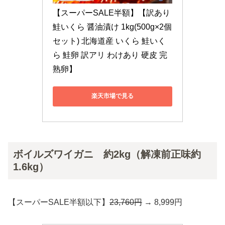
【スーパーSALE半額】【訳あり
鮭いくら 醤油漬け 1kg(500g×2個
セット) 北海道産 いくら 鮭いく
ら 鮭卵 訳アリ わけあり 硬皮 完
熟卵】
楽天市場で見る
ボイルズワイガニ 約2kg（解凍前正味約
1.6kg）
【スーパーSALE半額以下】
23,760円
→ 8,999円