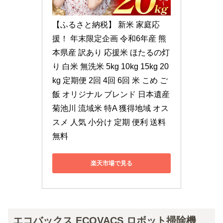
【ふるさと納税】 新米 家庭応
援！ 年末限定企画 令和6年産 熊
本県産 訳あり 応援米 ほたるの灯
り 白米 無洗米 5kg 10kg 15kg 20
kg 定期便 2回 4回 6回 米 こめ ご
飯 オリジナル ブレンド 日本遺産 
菊池川 流域米 特A 獲得地域 オス
スメ 人気 小分け 定期 便利 送料
無料
楽天市場で見る
エコバックス ECOVACS ロボット掃除機