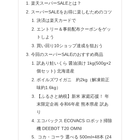
楽天スーパーSALEとは？
スーパーSALEをお得に楽しむためのコツ
決済は楽天カードで
エントリー＆事前配布クーポンをゲッ
トしよう
買い回り10ショップ達成を狙おう
今回のスーパーSALEのおすすめ商品
訳あり鮭いくら 醤油漬け 1kg(500g×2
個セット) 北海道産
ボイルズワイガニ 約2kg（解凍前正
味約1.6kg）
【ふるさと納税】新米 家庭応援！ 年
末限定企画 令和6年産 熊本県産 訳あ
り
エコバックス ECOVACS ロボット掃除
機 DEEBOT T20 OMNI
コカ・コーラ 選べる 500ml×48本 (24