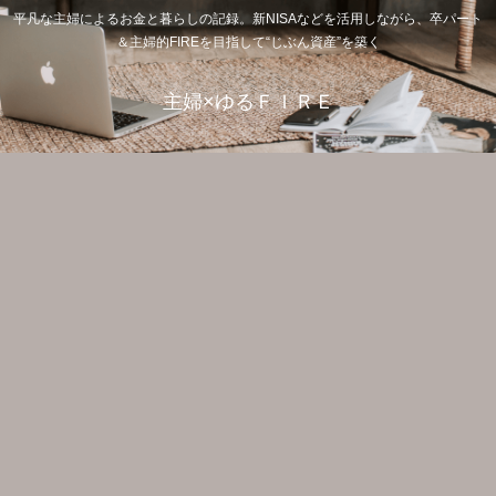
平凡な主婦によるお金と暮らしの記録。新NISAなどを活用しながら、卒パート
＆主婦的FIREを目指して“じぶん資産”を築く
主婦×ゆるＦＩＲＥ