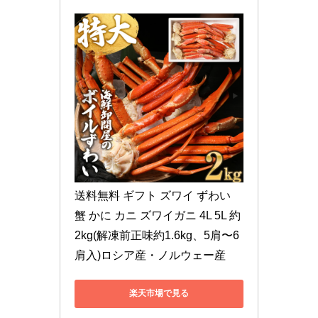
送料無料 ギフト ズワイ ずわい 
蟹 かに カニ ズワイガニ 4L 5L 約
2kg(解凍前正味約1.6kg、5肩〜6
肩入)ロシア産・ノルウェー産
楽天市場で見る