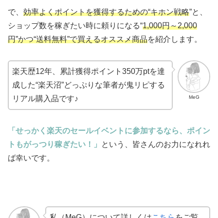
で、
効率よくポイントを獲得するための“キホン戦略
”と、
ショップ数を稼ぎたい時に頼りになる“
1,000円～2,000
円”かつ“送料無料”で買えるオススメ商品
を紹介します。
楽天歴12年、累計獲得ポイント350万ptを達
成した“楽天沼”どっぷりな筆者が鬼リピする
MeG
リアル購入品です♪
「せっかく楽天のセールイベントに参加するなら、ポイン
トもがっつり稼ぎたい！」
という、皆さんのお力になれれ
ば幸いです。
私（MeG）について詳しくは
こちら
をご覧