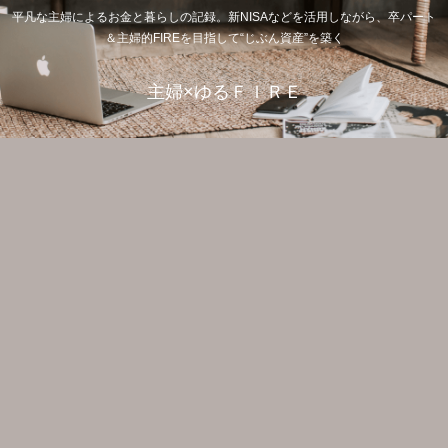
平凡な主婦によるお金と暮らしの記録。新NISAなどを活用しながら、卒パート
＆主婦的FIREを目指して“じぶん資産”を築く
主婦×ゆるＦＩＲＥ