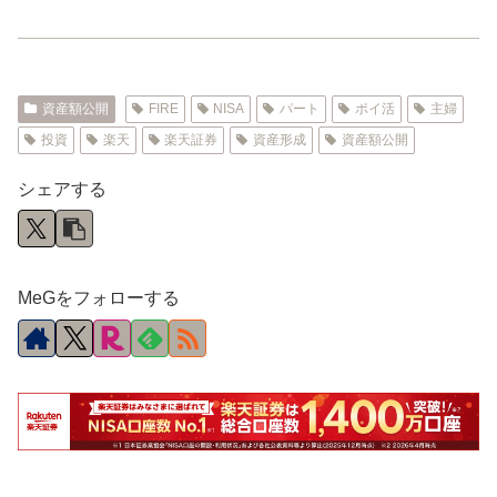
資産額公開
FIRE
NISA
パート
ポイ活
主婦
投資
楽天
楽天証券
資産形成
資産額公開
シェアする
MeGをフォローする