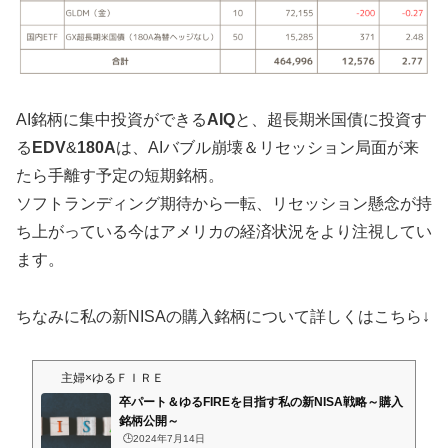
AI銘柄に集中投資ができる
AIQ
と、超長期米国債に投資す
る
EDV
&
180A
は、AIバブル崩壊＆リセッション局面が来
たら手離す予定の短期銘柄。
ソフトランディング期待から一転、リセッション懸念が持
ち上がっている今はアメリカの経済状況をより注視してい
ます。
ちなみに私の新NISAの購入銘柄について詳しくはこちら↓
主婦×ゆるＦＩＲＥ
卒パート＆ゆるFIREを目指す私の新NISA戦略～購入
銘柄公開～
🕒️2024年7月14日