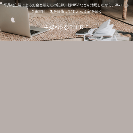
平凡な主婦によるお金と暮らしの記録。新NISAなどを活用しながら、卒パート
＆主婦的FIREを目指して“じぶん資産”を築く
主婦×ゆるＦＩＲＥ