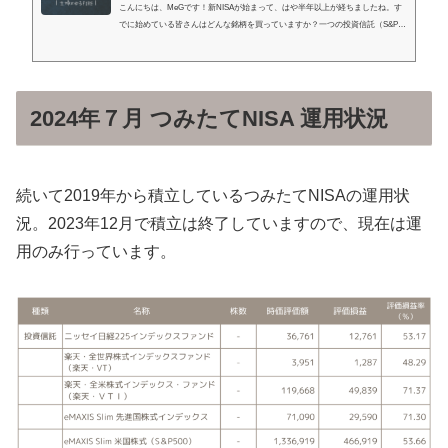
こんにちは、MeGです！新NISAが始まって、はや半年以上が経ちましたね。す
でに始めている皆さんはどんな銘柄を買っていますか？一つの投資信託（S&P50
0やオルカン）に集中投資しているわ。俺は個別株中心にポートフォリオを組ん
でいるよ！など、様々かと思います。新NISAは投資の目的やリスク許容度によ
って、いろいろな戦略をとれるのが面白いところ。今回はその一例として、卒パ
ート＆ゆるFIREを目指す私の新NISA戦略と、実際に購入している銘柄をご紹介
します。 MeG私（MeG）について詳しくはこちらをご覧ください！楽天RO...
2024年７月 つみたてNISA 運用状況
続いて2019年から積立しているつみたてNISAの運用状
況。2023年12月で積立は終了していますので、現在は運
用のみ行っています。