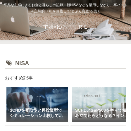
平凡な主婦によるお金と暮らしの記録。新NISAなどを活用しながら、卒パート
＆主婦的FIREを目指して“じぶん資産”を築く
主婦×ゆるＦＩＲＥ
NISA
おすすめ記事
SCHDを受取型と再投資型で
SCHDとS&P500を半々で積
シミュレーション比較してみ
み立てたらどうなる？インデ
た（一括＆特定口座で3万～
ックス×高配当のハイブリッ
10万積立）
ド投資戦略