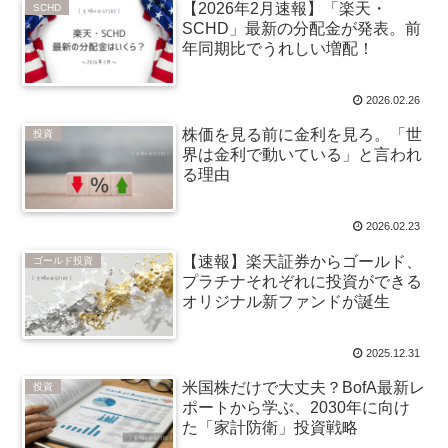
【2026年2月速報】「楽天・
SCHD
SCHD」最新の分配金が発表。前
年同期比でうれしい増配！
2026.02.26
株価を見る前に金利を見ろ。「世
投資
界は金利で動いている」と言われ
る理由
2026.02.23
【速報】楽天証券からゴールド、
ゴールド投資
プラチナそれぞれに投資ができる
オリジナル新ファンドが誕生
2025.12.31
米国株だけで大丈夫？BofA最新レ
投資
ポートから学ぶ、2030年に向け
た「家計防衛」投資戦略