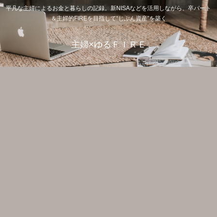
平凡な主婦によるお金と暮らしの記録。新NISAなどを活用しながら、卒パート
＆主婦的FIREを目指して“じぶん資産”を築く
主婦×ゆるＦＩＲＥ