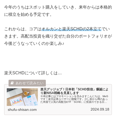
今年のうちはスポット購入をしていき、来年からは本格的
に積立を始める予定です。
これからは、コアは
オルカンと楽天SCHDの2本立て
でい
きます。高配当投資を織り交ぜた自分のポートフォリオが
今後どうなっていくのか楽しみ♪
楽天SCHDについて詳しくは…
楽天グッジョブ！日本初「SCHD投信」爆誕によ
り新NISA戦略を見直します
※本記事にはプロモーションを含みますこんにちは、MeG
です！楽天証券ユーザーに朗報です。少し前から噂のあっ
た米国で人気の高配当ETF「SCHD」に投資のできる日本
初の投資信託が楽天から誕生します。正式...
2024.09.18
shufu-shisan.com