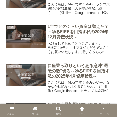
こんにちは、MeGです！MeGトランプ大
統領の関税政策への不安が依然、続
く…。（引用元：Google finance）上記は
3月の主要株価指数のパフォーマンスで
す。特に、直近の3月後半の下げが激しい
のは日本株ですね。（全体ではナス100だ
1年でどのくらい資産は増えた？
投資
け...
～ゆるFIREを目指す私の2024年
12月資産状況～
あけましておめでとうございます。
MeG2025年も、拙ブログをどうぞよろし
くお願いいたします。振り返ってみれ
ば、2023年に続き、かなり好調なボーナ
スステージとなった2024年。新NISAから
投資を始め、S&P500やオルカンなど米国
口座乗っ取りというある意味“最
資産額公開
中心の...
恐の敵”現る～ゆるFIREを目指す
私の2025年4月資産状況～
こんにちは、MeGです！MeGいやー、な
かなか壮絶な4月相場でしたね。（引用
元：Google finance）トランプ大統領が追
加関税を発表してからの下落は、新NISA
がスタートする2024年1月より以前の水準
まで株価が下がってしまうほどの...
年末の上昇相場に向けてスタンバ
資産額公開
イ～ゆるFIREを目指す私の2024
メニュー
ホーム
検索
トップ
サイドバー
年10月資産状況～