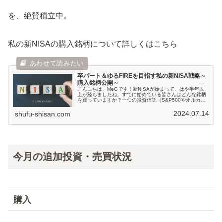
を、絶賛積立中。
私の新NISAの購入銘柄について詳しくはこちら
卒パート＆ゆるFIREを目指す私の新NISA戦略～
購入銘柄公開～
こんにちは、MeGです！新NISAが始まって、はや半年以
上が経ちましたね。すでに始めている皆さんはどんな銘柄
を買っていますか？一つの投資信託（S&P500やオルカ
ン）に集中投資しているわ。俺は個別株中...
2024.07.14
shufu-shisan.com
今月の追加投資・売買状況
購入