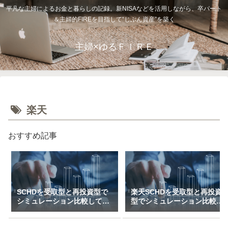
平凡な主婦によるお金と暮らしの記録。新NISAなどを活用しながら、卒パート
＆主婦的FIREを目指して“じぶん資産”を築く
主婦×ゆるＦＩＲＥ
楽天
おすすめ記事
SCHDを受取型と再投資型で
楽天SCHDを受取型と再投資
シミュレーション比較してみ
型でシミュレーション比較し
た（一括＆特定口座で3万～
てみた（新NISAで月1万～10
10万積立）
万積立）