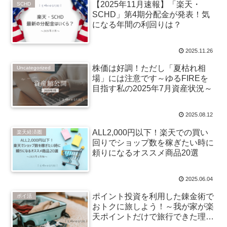
【2025年11月速報】「楽天・
SCHD
SCHD」第4期分配金が発表！気
になる年間の利回りは？
2025.11.26
株価は好調！ただし「夏枯れ相
Uncategorized
場」には注意です～ゆるFIREを
目指す私の2025年7月資産状況～
2025.08.12
ALL2,000円以下！楽天での買い
楽天経済圏
回りでショップ数を稼ぎたい時に
頼りになるオススメ商品20選
2025.06.04
ポイント投資を利用した錬金術で
ポイ活
おトクに旅しよう！～我が家が楽
天ポイントだけで旅行できた理由
～