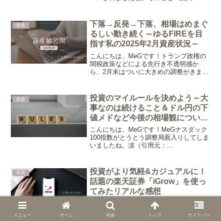
配当株式・日本ファンド（四半期決算
型）」。むむ、この文字の配列、どこか
で見たような…？そう、この新ファンド
下落→反発→下落、相場はめまぐ
投資
は、昨年販売が開始され...
るしい動き続く～ゆるFIREを目
指す私の2025年2月資産状況～
こんにちは、MeGです！トランプ政権の
関税政策などによる先行き不透明感か
ら、2月末はついに大きめの調整がきまし
たね。同時に円高にも振れたため、円建
てで見ると上記の数字以上にダメージ
が…。MeG含み益はどこへ？昨年までた
投資のマイルールを決めよう～大
投資
っぷりあった私の含み益...
事なのは続けること＆ドル円の下
値メドなど今後の相場観について
～
こんにちは、MeGです！MeGナスダック
100指数がとうとう調整局面入りしてしま
いましたね。涙（引用元：
Bloomberg）“調整局面入り”とは？株価の
値上がりが続いたあと、上がり過ぎた株
価を調整するように値下がりする局面の
投資がより気軽&カジュアルに！
投資
こと。具体的には...
話題の楽天証券「iGrow」を使っ
てみたリアルな感想
こんにちは、MeGです！2024年12月25
日、楽天証券ユーザー待望の新アプリ
メニュー
ホーム
検索
トップ
サイドバー
「iGrow」がサービス開始になりました。