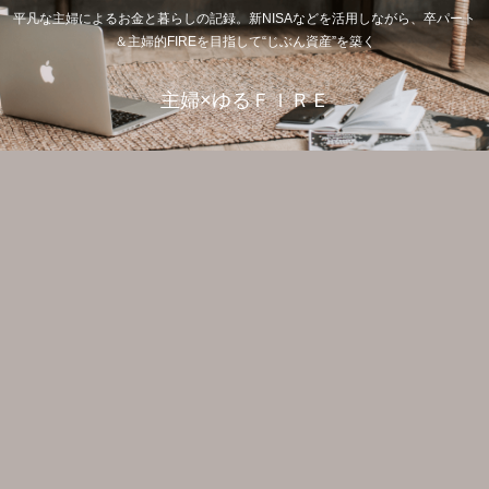
平凡な主婦によるお金と暮らしの記録。新NISAなどを活用しながら、卒パート
＆主婦的FIREを目指して“じぶん資産”を築く
主婦×ゆるＦＩＲＥ