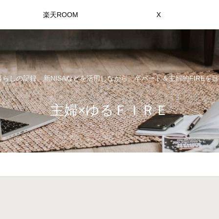
楽天ROOM
X
らしの記録。新NISAなどを活用しながら、卒パート＆主婦的FIREを目
主婦×ゆるＦＩＲＥ