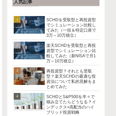
人気記事
SCHDを受取型と再投資型
でシミュレーション比較し
てみた（一括＆特定口座で
3万～10万積立）
楽天SCHDを受取型と再投
資型でシミュレーション比
較してみた（新NISAで月1
万～10万積立）
再投資型？それとも受取
型？楽天SCHDの最適な投
資法について私的見解をま
とめてみた
SCHDとS&P500を半々で
積み立てたらどうなる？イ
ンデックス×高配当のハイ
ブリッド投資戦略