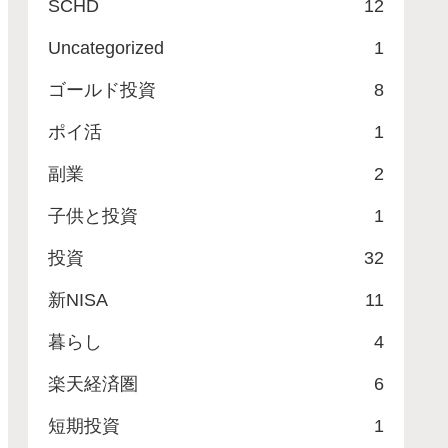
SCHD
12
Uncategorized
1
ゴールド投資
8
ポイ活
1
副業
2
子供と投資
1
投資
32
新NISA
11
暮らし
4
楽天経済圏
6
短期投資
1