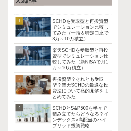
人気記事
SCHDを受取型と再投資型
でシミュレーション比較し
てみた（一括＆特定口座で
3万～10万積立）
楽天SCHDを受取型と再投
資型でシミュレーション比
較してみた（新NISAで月1
万～10万積立）
再投資型？それとも受取
型？楽天SCHDの最適な投
資法について私的見解をま
とめてみた
SCHDとS&P500を半々で
積み立てたらどうなる？イ
ンデックス×高配当のハイ
ブリッド投資戦略