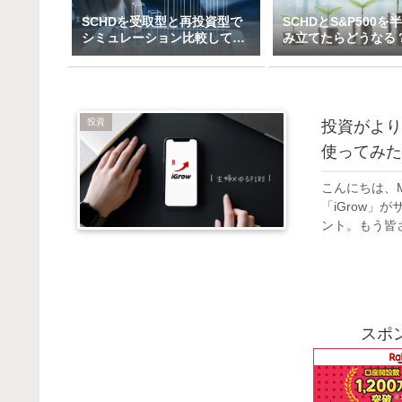
SCHDを受取型と再投資型で
SCHDとS&P500を
シミュレーション比較してみ
み立てたらどうなる
た（一括＆特定口座で3万～
ックス×高配当のハ
10万積立）
ド投資戦略
投資
投資がより
使ってみた
こんにちは、M
「iGrow」
ント。もう皆さ
スポ