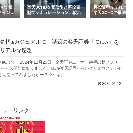
半々で積
楽天SCHDを受取型と再投資
再投資型？それとも
？インデ
型でシミュレーション比較し
楽天SCHDの最適な
イブリッ
てみた（新NISAで月1万～10
ついて私的見解をま
万積立）
た
気軽&カジュアルに！話題の楽天証券「iGrow」を
リアルな感想
eGです！2024年12月25日、楽天証券ユーザー待望の新アプリ
がサービス開始になりました。MeG楽天証券からのクリスマスプレゼ
ん使ってみましたかー？今回は、...
2025.01.12
ンサーリンク