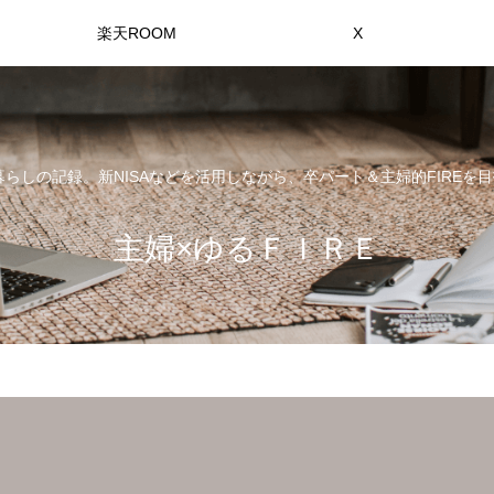
楽天ROOM
X
らしの記録。新NISAなどを活用しながら、卒パート＆主婦的FIREを目
主婦×ゆるＦＩＲＥ