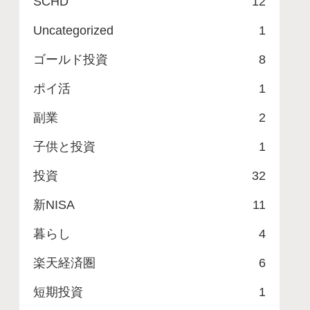
SCHD
12
Uncategorized
1
ゴールド投資
8
ポイ活
1
副業
2
子供と投資
1
投資
32
新NISA
11
暮らし
4
楽天経済圏
6
短期投資
1