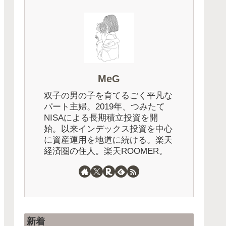
受取型？
【2026年5月速報】「楽天・
投資法に
SCHD」最新の分配金は90
とめてみ
円！前年同期比+28.6%の増配
の秘密とは？
MeG
双子の男の子を育てるごく平凡な
パート主婦。2019年、つみたて
NISAによる長期積立投資を開
始。以来インデックス投資を中心
に資産運用を地道に続ける。楽天
経済圏の住人。楽天ROOMER。
新着