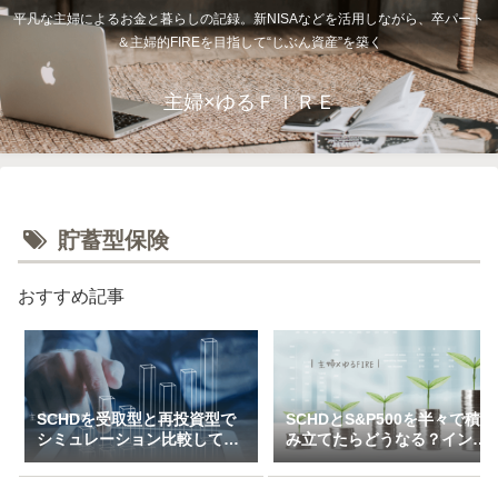
平凡な主婦によるお金と暮らしの記録。新NISAなどを活用しながら、卒パート
＆主婦的FIREを目指して“じぶん資産”を築く
主婦×ゆるＦＩＲＥ
貯蓄型保険
おすすめ記事
SCHDを受取型と再投資型で
SCHDとS&P500を半々で積
シミュレーション比較してみ
み立てたらどうなる？インデ
た（一括＆特定口座で3万～
ックス×高配当のハイブリッ
10万積立）
ド投資戦略