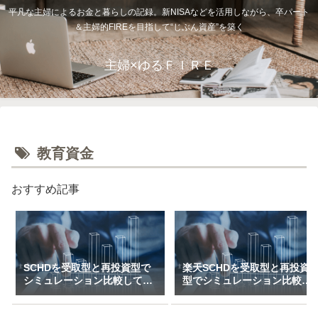
平凡な主婦によるお金と暮らしの記録。新NISAなどを活用しながら、卒パート
＆主婦的FIREを目指して“じぶん資産”を築く
主婦×ゆるＦＩＲＥ
教育資金
おすすめ記事
SCHDを受取型と再投資型で
楽天SCHDを受取型と再投資
シミュレーション比較してみ
型でシミュレーション比較し
た（一括＆特定口座で3万～
てみた（新NISAで月1万～10
10万積立）
万積立）