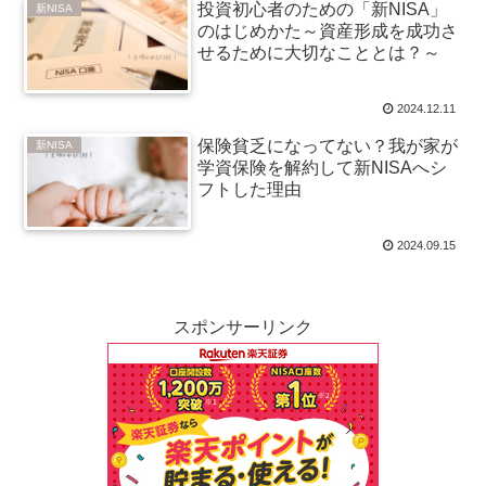
投資初心者のための「新NISA」
新NISA
のはじめかた～資産形成を成功さ
せるために大切なこととは？～
2024.12.11
保険貧乏になってない？我が家が
新NISA
学資保険を解約して新NISAへシ
フトした理由
2024.09.15
スポンサーリンク