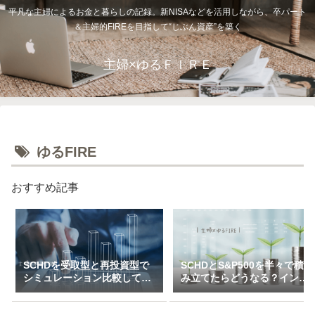
平凡な主婦によるお金と暮らしの記録。新NISAなどを活用しながら、卒パート
＆主婦的FIREを目指して“じぶん資産”を築く
主婦×ゆるＦＩＲＥ
ゆるFIRE
おすすめ記事
SCHDを受取型と再投資型で
SCHDとS&P500を半々で積
シミュレーション比較してみ
み立てたらどうなる？インデ
た（一括＆特定口座で3万～
ックス×高配当のハイブリッ
10万積立）
ド投資戦略