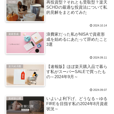
再投資型？それとも受取型？楽天
SCHD
SCHDの最適な投資法について私
的見解をまとめてみた
2024.10.14
浪費家だった私がNISAで資産形
資産形成
成を始めるにあたって辞めたこと
3選
2024.09.11
【速報版】ほぼ楽天購入品で暮ら
楽天経済圏
す私がスーパーSALEで買ったも
の～2024年9月～
2024.09.07
いよいよ利下げ、どうなる～ゆる
資産額公開
FIREを目指す私の2024年8月資産
状況～