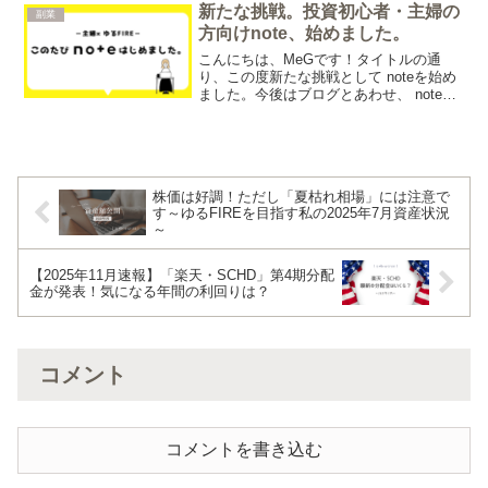
新たな挑戦。投資初心者・主婦の
副業
方向けnote、始めました。
こんにちは、MeGです！タイトルの通
り、この度新たな挑戦として noteを始め
ました。今後はブログとあわせ、 noteで
も新たな発信をしていきます。今回は、
私が noteを始めた理由と、その内容につ
いて簡単にお話ししますね。MeG私
（MeG...
株価は好調！ただし「夏枯れ相場」には注意で
す～ゆるFIREを目指す私の2025年7月資産状況
～
【2025年11月速報】「楽天・SCHD」第4期分配
金が発表！気になる年間の利回りは？
コメント
コメントを書き込む