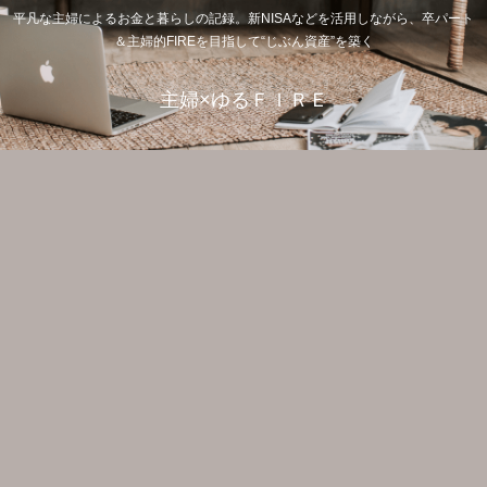
平凡な主婦によるお金と暮らしの記録。新NISAなどを活用しながら、卒パート
＆主婦的FIREを目指して“じぶん資産”を築く
主婦×ゆるＦＩＲＥ