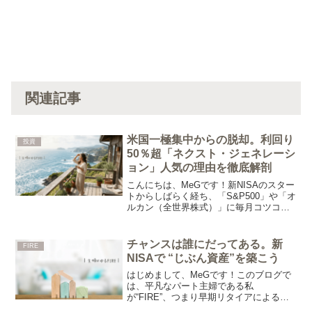
関連記事
米国一極集中からの脱却。利回り
投資
50％超「ネクスト・ジェネレーシ
ョン」人気の理由を徹底解剖
こんにちは、MeGです！新NISAのスター
トからしばらく経ち、「S&P500」や「オ
ルカン（全世界株式）」に毎月コツコツ
積み立てている方も多いのではないでし
ょうか。しかし、投資の知識が少しつい
てくると、今の自分のポートフォリオ、
チャンスは誰にだってある。新
FIRE
実はアメリカ...
NISAで “じぶん資産”を築こう
はじめまして、MeGです！このブログで
は、平凡なパート主婦である私
が“FIRE”、つまり早期リタイアによる経
済的自由を手に入れるために、楽天経済