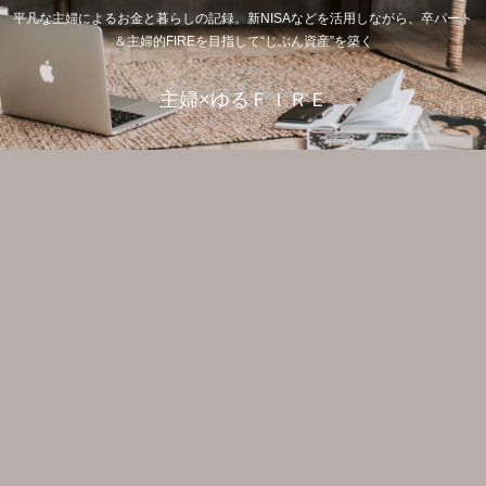
平凡な主婦によるお金と暮らしの記録。新NISAなどを活用しながら、卒パート
＆主婦的FIREを目指して“じぶん資産”を築く
主婦×ゆるＦＩＲＥ