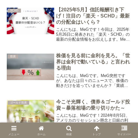
圏や新NISAなどを活用しながら資産形成
に取り組む日々を綴っていきます。子供
【2025年5月】信託報酬引き下
SCHD
の教育資金やマイホー...
げ！注目の「楽天・SCHD」最新
の分配金はいくら？
こんにちは、MeGです！今回は、2025年
5月26日に発表された「楽天・SCHD」の
最新の分配金情報をお伝えします。MeG
ついにファンド発足後2回目の分配金が出
ましたね♪株価低迷の中、果たしていくら
の分配金が出たのか？気になっている人
株価を見る前に金利を見ろ。「世
投資
も多い...
界は金利で動いている」と言われ
る理由
こんにちは、MeGです。MeG突然です
が、あなたは日々のニュースで、株価の
動きだけを追っていませんか？「業績は
悪くないのに、なぜ株価が上がらな
い？」「ニュースがないのに、なぜ急に
相場が動意づいた？」そんな疑問を持っ
今こそ光輝く、債券＆ゴールド投
ゴールド投資
たとき、真っ先に見るべきな...
資～暴落相場の乗り切りかた～
こんにちは、MeGです！2024年8月5日、
アメリカのリセッション懸念と日銀の利
上げをきっかけとして、世界の株式相場
は大きな下落に見舞われました。MeG投
資から早くも撤退する新NISA民が続出、
メニュー
ホーム
検索
トップ
サイドバー