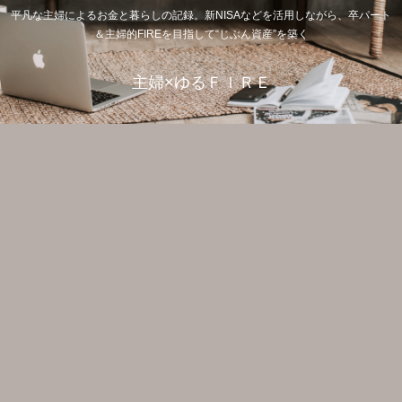
平凡な主婦によるお金と暮らしの記録。新NISAなどを活用しながら、卒パート
＆主婦的FIREを目指して“じぶん資産”を築く
主婦×ゆるＦＩＲＥ