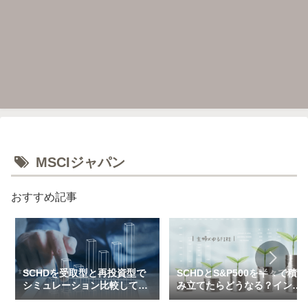
MSCIジャパン
おすすめ記事
SCHDを受取型と再投資型で
SCHDとS&P500を半々で積
シミュレーション比較してみ
み立てたらどうなる？インデ
た（一括＆特定口座で3万～
ックス×高配当のハイブリッ