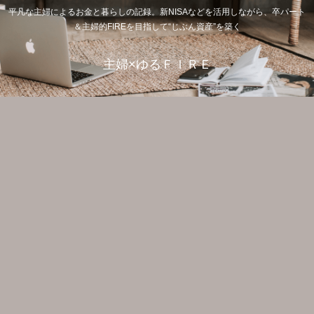
平凡な主婦によるお金と暮らしの記録。新NISAなどを活用しながら、卒パート
＆主婦的FIREを目指して“じぶん資産”を築く
主婦×ゆるＦＩＲＥ