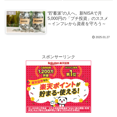
10万積立）
ド投資戦略
“貯蓄派”の人へ。新NISAで月
投資
5,000円の「プチ投資」のススメ
～インフレから資産を守ろう～
2025.01.27
スポンサーリンク