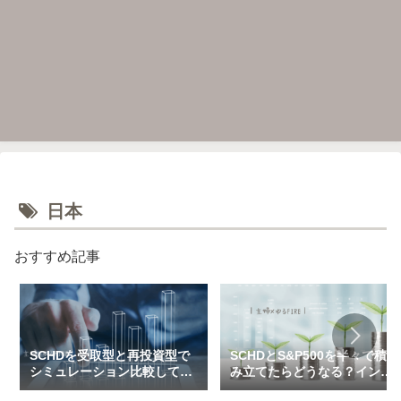
日本
おすすめ記事
SCHDを受取型と再投資型で
SCHDとS&P500を半々で積
シミュレーション比較してみ
み立てたらどうなる？インデ
た（一括＆特定口座で3万～
ックス×高配当のハイブリッ