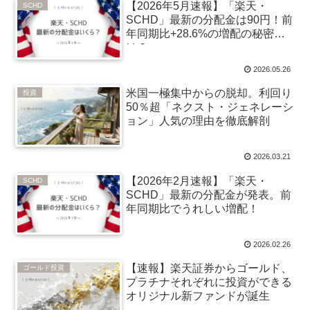
【2026年5月速報】「楽天・
SCHD
SCHD」最新の分配金は90円！前
年同期比+28.6%の増配の秘密と
は？
2026.05.26
米国一極集中からの脱却。利回り
投資
50％超「ネクスト・ジェネレーシ
ョン」人気の理由を徹底解剖
2026.03.21
【2026年2月速報】「楽天・
SCHD
SCHD」最新の分配金が発表。前
年同期比でうれしい増配！
2026.02.26
【速報】楽天証券からゴールド、
ゴールド投資
プラチナそれぞれに投資ができる
オリジナル新ファンドが誕生