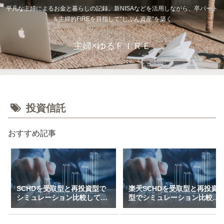
平凡な主婦によるお金と暮らしの記録。新NISAなどを活用しながら、卒パート
＆主婦的FIREを目指して“じぶん資産”を築く
主婦×ゆるＦＩＲＥ
投資信託
おすすめ記事
SCHDを受取型と再投資型で
楽天SCHDを受取型と再投資
シミュレーション比較してみ
型でシミュレーション比較し
た（一括＆特定口座で3万～
てみた（新NISAで月1万～10
10万積立）
万積立）