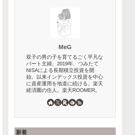
受取型？
ゴールドをポートフォリオに
投資法に
組み入れよう！人気の
とめてみ
ETF「GLDM」を楽天証券で
買う方法
MeG
双子の男の子を育てるごく平凡な
パート主婦。2019年、つみたて
NISAによる長期積立投資を開
始。以来インデックス投資を中心
に資産運用を地道に続ける。楽天
経済圏の住人。楽天ROOMER。
新着