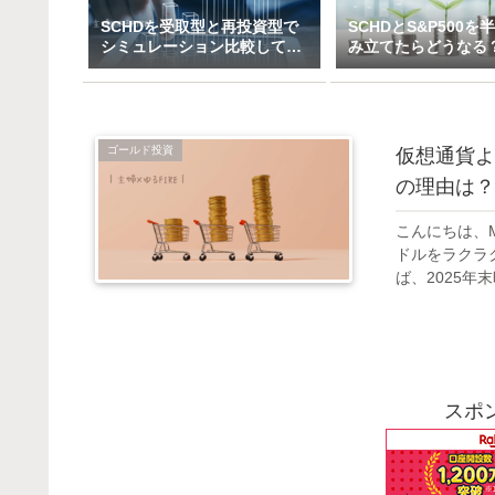
SCHDを受取型と再投資型で
SCHDとS&P500を
シミュレーション比較してみ
み立てたらどうなる
た（一括＆特定口座で3万～
ックス×高配当のハ
10万積立）
ド投資戦略
ゴールド投資
仮想通貨よ
の理由は？
こんにちは、M
ドルをラクラク突
ば、2025年末
スポ