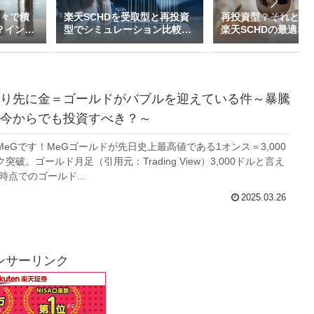
半々で積
楽天SCHDを受取型と再投資
再投資型？それとも
？インデ
型でシミュレーション比較し
楽天SCHDの最適な
イブリッ
てみた（新NISAで月1万～10
ついて私的見解をま
万積立）
た
り先に金＝ゴールドがバブルを迎えている件～暴騰
今からでも投資すべき？～
eGです！MeGゴールドが先日史上最高値である1オンス＝3,000
破。ゴールド月足（引用元：Trading View）3,000ドルと言え
時点でのゴールド...
2025.03.26
ンサーリンク