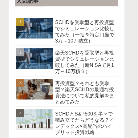
人気記事
SCHDを受取型と再投資型
でシミュレーション比較し
てみた（一括＆特定口座で
3万～10万積立）
楽天SCHDを受取型と再投
資型でシミュレーション比
較してみた（新NISAで月1
万～10万積立）
再投資型？それとも受取
型？楽天SCHDの最適な投
資法について私的見解をま
とめてみた
SCHDとS&P500を半々で
積み立てたらどうなる？イ
ンデックス×高配当のハイ
ブリッド投資戦略