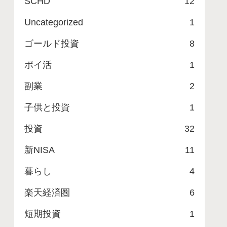
SCHD
12
Uncategorized
1
ゴールド投資
8
ポイ活
1
副業
2
子供と投資
1
投資
32
新NISA
11
暮らし
4
楽天経済圏
6
短期投資
1