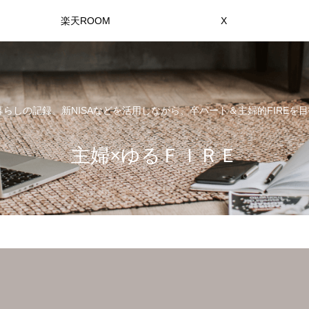
楽天ROOM
X
らしの記録。新NISAなどを活用しながら、卒パート＆主婦的FIREを目
主婦×ゆるＦＩＲＥ