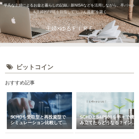
平凡な主婦によるお金と暮らしの記録。新NISAなどを活用しながら、卒パート
＆主婦的FIREを目指して“じぶん資産”を築く
主婦×ゆるＦＩＲＥ
ビットコイン
おすすめ記事
SCHDを受取型と再投資型で
SCHDとS&P500を半々で積
シミュレーション比較してみ
み立てたらどうなる？インデ
た（一括＆特定口座で3万～
ックス×高配当のハイブリッ
10万積立）
ド投資戦略