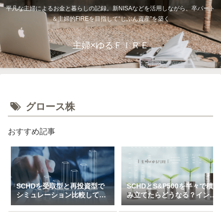
平凡な主婦によるお金と暮らしの記録。新NISAなどを活用しながら、卒パート
＆主婦的FIREを目指して“じぶん資産”を築く
主婦×ゆるＦＩＲＥ
グロース株
おすすめ記事
SCHDを受取型と再投資型で
SCHDとS&P500を半々で積
シミュレーション比較してみ
み立てたらどうなる？インデ
た（一括＆特定口座で3万～
ックス×高配当のハイブリッ
10万積立）
ド投資戦略