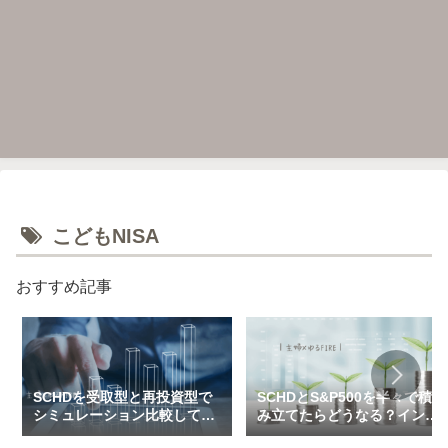
こどもNISA
おすすめ記事
SCHDを受取型と再投資型で
SCHDとS&P500を半々で積
シミュレーション比較してみ
み立てたらどうなる？インデ
た（一括＆特定口座で3万～
ックス×高配当のハイブリッ