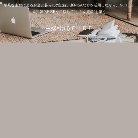
平凡な主婦によるお金と暮らしの記録。新NISAなどを活用しながら、卒パート
＆主婦的FIREを目指して“じぶん資産”を築く
主婦×ゆるＦＩＲＥ