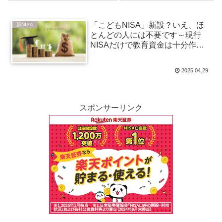
10万積立）
ド投資戦略
「こどもNISA」新設？いえ、ほ
新NISA
とんどの人には不要です～現行
NISAだけで教育資金は十分作れ
る～
2025.04.29
スポンサーリンク