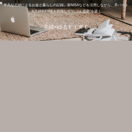
平凡な主婦によるお金と暮らしの記録。新NISAなどを活用しながら、卒パート
＆主婦的FIREを目指して“じぶん資産”を築く
主婦×ゆるＦＩＲＥ