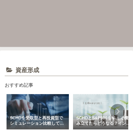
資産形成
おすすめ記事
SCHDを受取型と再投資型で
SCHDとS&P500を半々で積
シミュレーション比較してみ
み立てたらどうなる？インデ
た（一括＆特定口座で3万～
ックス×高配当のハイブリッ