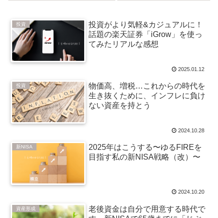
10万積立）
ド投資戦略
投資がより気軽&カジュアルに！
投資
話題の楽天証券「iGrow」を使っ
てみたリアルな感想
2025.01.12
物価高、増税…これからの時代を
投資
生き抜くために、インフレに負け
ない資産を持とう
2024.10.28
2025年はこうする〜ゆるFIREを
新NISA
目指す私の新NISA戦略（改）〜
2024.10.20
老後資金は自分で用意する時代で
資産形成