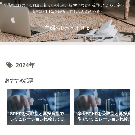
平凡な主婦によるお金と暮らしの記録。新NISAなどを活用しながら、卒パート
＆主婦的FIREを目指して“じぶん資産”を築く
主婦×ゆるＦＩＲＥ
2024年
おすすめ記事
SCHDを受取型と再投資型で
楽天SCHDを受取型と再投資
シミュレーション比較してみ
型でシミュレーション比較し
た（一括＆特定口座で3万～
てみた（新NISAで月1万～10
10万積立）
万積立）