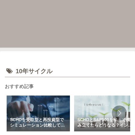
10年サイクル
おすすめ記事
SCHDを受取型と再投資型で
SCHDとS&P500を半々で積
シミュレーション比較してみ
み立てたらどうなる？インデ
た（一括＆特定口座で3万～
ックス×高配当のハイブリッ