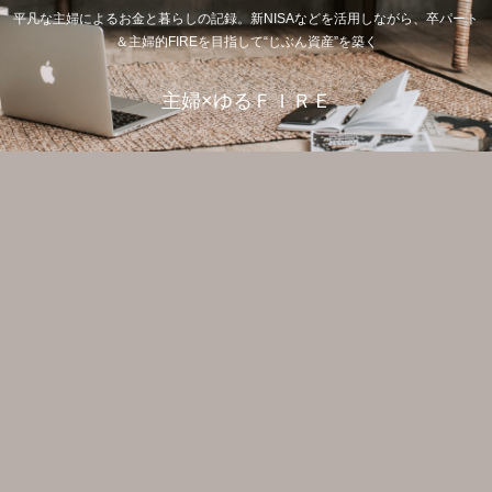
平凡な主婦によるお金と暮らしの記録。新NISAなどを活用しながら、卒パート
＆主婦的FIREを目指して“じぶん資産”を築く
主婦×ゆるＦＩＲＥ