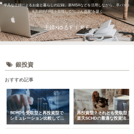
平凡な主婦によるお金と暮らしの記録。新NISAなどを活用しながら、卒パート
＆主婦的FIREを目指して“じぶん資産”を築く
主婦×ゆるＦＩＲＥ
銀投資
おすすめ記事
SCHDを受取型と再投資型で
再投資型？それとも受取型？
シミュレーション比較してみ
楽天SCHDの最適な投資法に
た（一括＆特定口座で3万～
ついて私的見解をまとめてみ
10万積立）
た