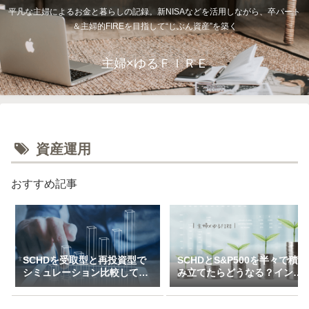
平凡な主婦によるお金と暮らしの記録。新NISAなどを活用しながら、卒パート
＆主婦的FIREを目指して“じぶん資産”を築く
主婦×ゆるＦＩＲＥ
資産運用
おすすめ記事
SCHDを受取型と再投資型で
SCHDとS&P500を半々で積
シミュレーション比較してみ
み立てたらどうなる？インデ
た（一括＆特定口座で3万～
ックス×高配当のハイブリッ
10万積立）
ド投資戦略