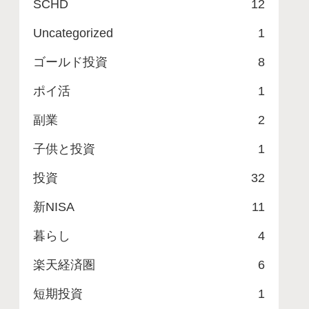
SCHD
12
Uncategorized
1
ゴールド投資
8
ポイ活
1
副業
2
子供と投資
1
投資
32
新NISA
11
暮らし
4
楽天経済圏
6
短期投資
1