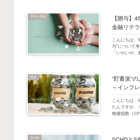
子供と投資
【贈与】45
金融リテラ
こんにちは、
与”について
「いやいや、
投資
“貯蓄派”の
～インフレ
こんにちは、M
たんですが、
物価指数（CPI：C
SCHD
SCHDと