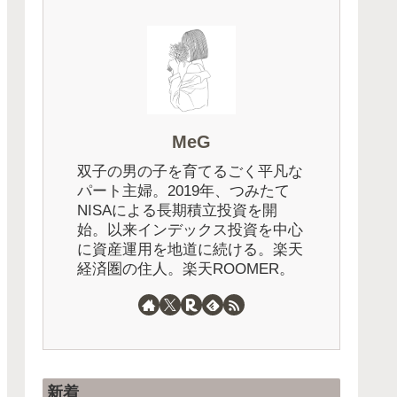
受取型？
ゴールドをポートフォリオに
投資法に
組み入れよう！人気の
とめてみ
ETF「GLDM」を楽天証券で
買う方法
MeG
双子の男の子を育てるごく平凡な
パート主婦。2019年、つみたて
NISAによる長期積立投資を開
始。以来インデックス投資を中心
に資産運用を地道に続ける。楽天
経済圏の住人。楽天ROOMER。
新着