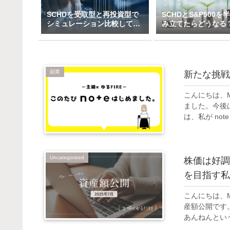
SCHDを受取型と再投資型で
SCHDとS&P500を
シミュレーション比較してみ
み立てたらどうなる
た（一括＆特定口座で3万～
ックス×高配当のハ
10万積立）
ド投資戦略
副業
新たな挑戦
こんにちは、M
ました。今後
は、私が no
Uncategorized
株価は好調
を目指す私
こんにちは、
産額公開です
あんねんとい