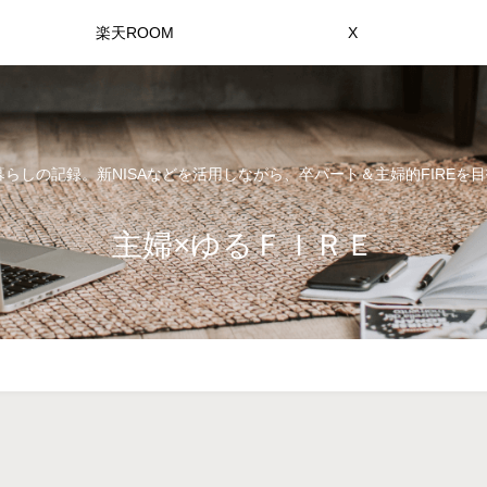
楽天ROOM
X
らしの記録。新NISAなどを活用しながら、卒パート＆主婦的FIREを目
主婦×ゆるＦＩＲＥ