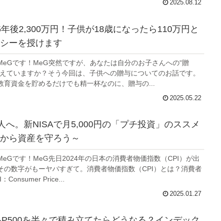
2025.08.12
年後2,300万円！子供が18歳になったら110万円と
シーを授けます
MeGです！MeG突然ですが、あなたは自分のお子さんへの“贈
考えていますか？そう今回は、子供への贈与についてのお話です。
教育資金を貯めるだけでも精一杯なのに、贈与の...
2025.05.22
人へ。新NISAで月5,000円の「プチ投資」のススメ
から資産を守ろう～
eGです！MeG先日2024年の日本の消費者物価指数（CPI）が出
その数字がもーヤバすぎて。消費者物価指数（CPI）とは？消費者
onsumer Price...
2025.01.27
S&P500を半々で積み立てたらどうなる？インデック