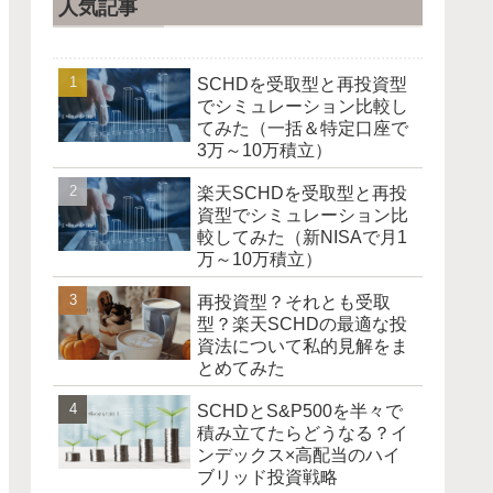
人気記事
SCHDを受取型と再投資型
でシミュレーション比較し
てみた（一括＆特定口座で
3万～10万積立）
楽天SCHDを受取型と再投
資型でシミュレーション比
較してみた（新NISAで月1
万～10万積立）
再投資型？それとも受取
型？楽天SCHDの最適な投
資法について私的見解をま
とめてみた
SCHDとS&P500を半々で
積み立てたらどうなる？イ
ンデックス×高配当のハイ
ブリッド投資戦略