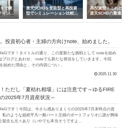
半々で積
楽天SCHDを受取型と再投資
再投資型？それとも
？インデ
型でシミュレーション比較し
楽天SCHDの最適な
イブリッ
てみた（新NISAで月1万～10
ついて私的見解をま
万積立）
た
。投資初心者・主婦の方向けnote、始めました。
eGです！タイトルの通り、この度新たな挑戦として noteを始め
はブログとあわせ、 noteでも新たな発信をしていきます。今回
teを始めた理由と、その内容につい...
2025.11.30
！ただし「夏枯れ相場」には注意です～ゆるFIRE
の2025年7月資産状況～
MeGです！今回は、今さら感ありまくりの2025年7月末時点の資
。私のような超絶平凡一般パート主婦のポートフォリオに誰が興味
う疑念も元々あり（いやでも本当そうですよ...