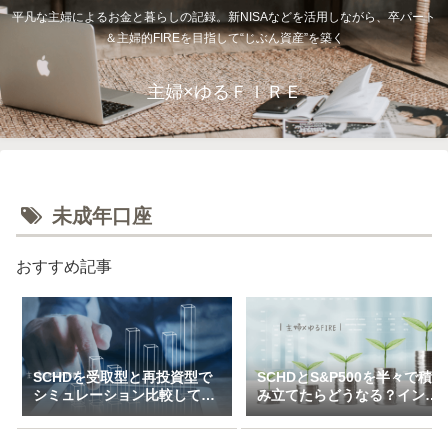
平凡な主婦によるお金と暮らしの記録。新NISAなどを活用しながら、卒パート
＆主婦的FIREを目指して“じぶん資産”を築く
主婦×ゆるＦＩＲＥ
未成年口座
おすすめ記事
SCHDを受取型と再投資型で
SCHDとS&P500を半々で積
シミュレーション比較してみ
み立てたらどうなる？インデ
た（一括＆特定口座で3万～
ックス×高配当のハイブリッ
10万積立）
ド投資戦略