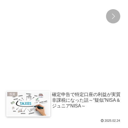
確定申告で特定口座の利益が実質
投資
非課税になった話～“疑似”NISA＆
ジュニアNISA～
2025.02.24