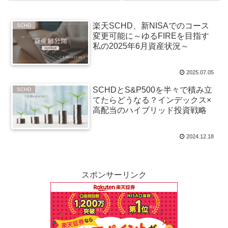
10万積立）
た
楽天SCHD、新NISAでのコース
SCHD
変更可能に～ゆるFIREを目指す
私の2025年6月資産状況～
2025.07.05
SCHDとS&P500を半々で積み立
SCHD
てたらどうなる？インデックス×
高配当のハイブリッド投資戦略
2024.12.18
スポンサーリンク