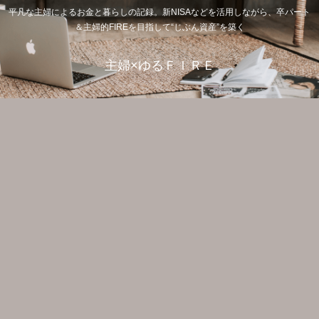
平凡な主婦によるお金と暮らしの記録。新NISAなどを活用しながら、卒パート
＆主婦的FIREを目指して“じぶん資産”を築く
主婦×ゆるＦＩＲＥ