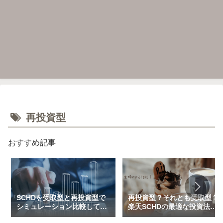
再投資型
おすすめ記事
SCHDを受取型と再投資型で
再投資型？それとも受取型？
シミュレーション比較してみ
楽天SCHDの最適な投資法に
た（一括＆特定口座で3万～
ついて私的見解をまとめてみ