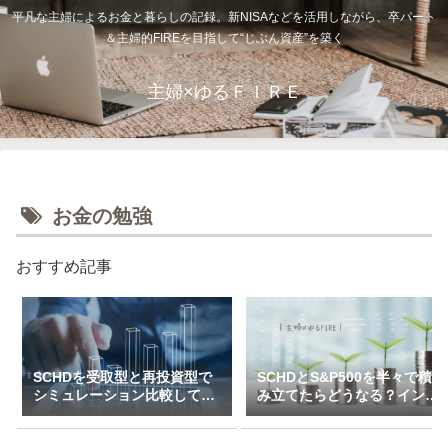
平凡な主婦によるお金と暮らしの記録。新NISAなどを活用しながら、卒パート
＆主婦的FIREを目指して“じぶん資産”を築く
主婦×ゆるＦＩＲＥ
お金の勉強
おすすめ記事
SCHDを受取型と再投資型で
SCHDとS&P500を半々で積
シミュレーション比較してみ
み立てたらどうなる？インデ
た（一括＆特定口座で3万～
ックス×高配当のハイブリッ
10万積立）
ド投資戦略